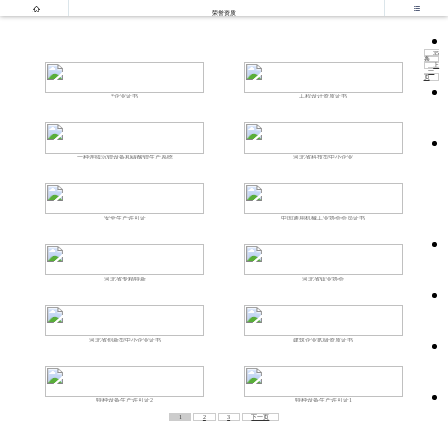


荣誉资质
35
条
上
一
页
*企业证书
工程设计资质证书
一种连续沉锂设备和碳酸锂生产系统
河北省科技型中小企业
安全生产许可证
中国通用机械工业协会会员证书
河北省专精特新
河北省钛业协会
河北省创新型中小企业证书
建筑企业贰级资质证书
特种设备生产许可证2
特种设备生产许可证1
1
2
3
下一页